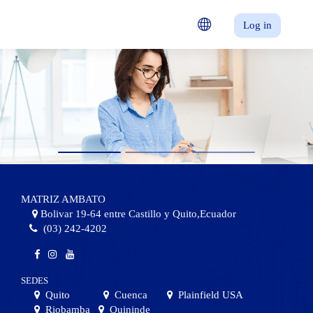
Skip to main content
Log in
MATRIZ AMBATO
Bolivar 19-64 entre Castillo y Quito,Ecuador
(03) 242-4202
SEDES
Quito
Cuenca
Plainfield USA
Riobamba
Quininde