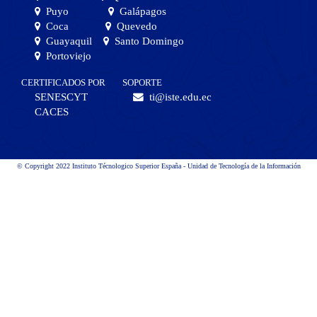
Puyo
Galápagos
Coca
Quevedo
Guayaquil
Santo Domingo
Portoviejo
CERTIFICADOS POR
SOPORTE
SENESCYT
ti@iste.edu.ec
CACES
© Copyright 2022 Instituto Técnologico Superior España - Unidad de Tecnología de la Información