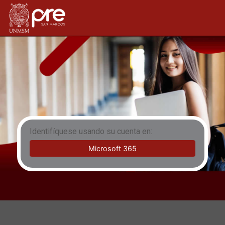
Salta al contenido principal
Preuniversitario San Marcos
Identifíquese usando su cuenta en:
Microsoft 365